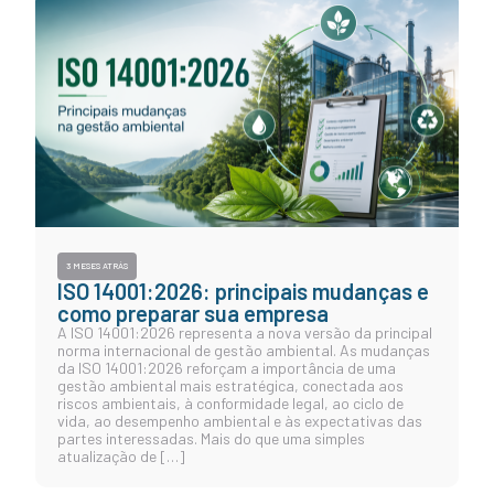
3 MESES ATRÁS
ISO 14001:2026: principais mudanças e
como preparar sua empresa
A ISO 14001:2026 representa a nova versão da principal
norma internacional de gestão ambiental. As mudanças
da ISO 14001:2026 reforçam a importância de uma
gestão ambiental mais estratégica, conectada aos
riscos ambientais, à conformidade legal, ao ciclo de
vida, ao desempenho ambiental e às expectativas das
partes interessadas. Mais do que uma simples
atualização de […]