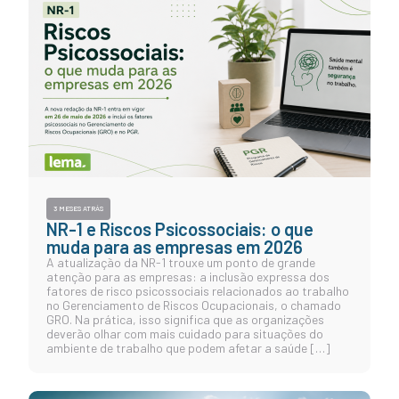
3 MESES ATRÁS
NR-1 e Riscos Psicossociais: o que
muda para as empresas em 2026
A atualização da NR-1 trouxe um ponto de grande
atenção para as empresas: a inclusão expressa dos
fatores de risco psicossociais relacionados ao trabalho
no Gerenciamento de Riscos Ocupacionais, o chamado
GRO. Na prática, isso significa que as organizações
deverão olhar com mais cuidado para situações do
ambiente de trabalho que podem afetar a saúde […]