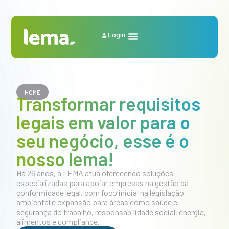
Login
HOME
Transformar requisitos
legais em valor para o
seu negócio, esse é o
nosso lema!
Há 26 anos, a LEMA atua oferecendo soluções
especializadas para apoiar empresas na gestão da
conformidade legal, com foco inicial na legislação
ambiental e expansão para áreas como saúde e
segurança do trabalho, responsabilidade social, energia,
alimentos e compliance.