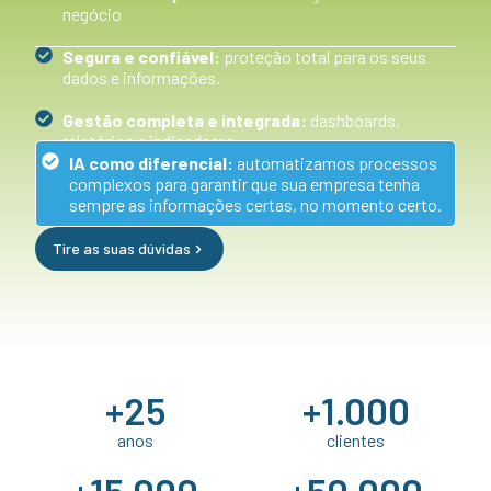
negócio
Segura e confiável:
proteção total para os seus
dados e informações.
Gestão completa e integrada:
dashboards,
relatórios e indicadores
IA como diferencial:
automatizamos processos
complexos para garantir que sua empresa tenha
sempre as informações certas, no momento certo.
Tire as suas dúvidas
+
25
+
1.000
anos
clientes
+
15.000
+
50.000