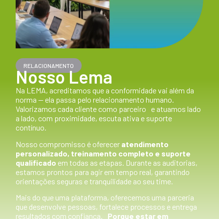
RELACIONAMENTO
Nosso Lema
Na LEMA, acreditamos que a conformidade vai além da
norma — ela passa pelo relacionamento humano.
Valorizamos cada cliente como parceiro e atuamos lado
a lado, com proximidade, escuta ativa e suporte
contínuo.
Nosso compromisso é oferecer
atendimento
personalizado, treinamento completo e suporte
qualificado
em todas as etapas. Durante as auditorias,
estamos prontos para agir em tempo real, garantindo
orientações seguras e tranquilidade ao seu time.
Mais do que uma plataforma, oferecemos uma parceria
que desenvolve pessoas, fortalece processos e entrega
resultados com confiança.
Porque estar em