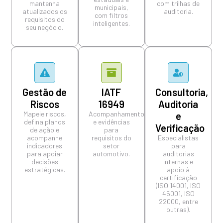
mantenha
com trilhas de
municipais,
atualizados os
auditoria.
com filtros
requisitos do
inteligentes.
seu negócio.
Gestão de
⁠IATF
Consultoria,
Riscos
16949
Auditoria
Mapeie riscos,
Acompanhamento
e
defina planos
e evidências
Verificação
de ação e
para
acompanhe
requisitos do
Especialistas
indicadores
setor
para
para apoiar
automotivo.
auditorias
decisões
internas e
estratégicas.
apoio à
certificação
(ISO 14001, ISO
45001, ISO
22000, entre
outras).