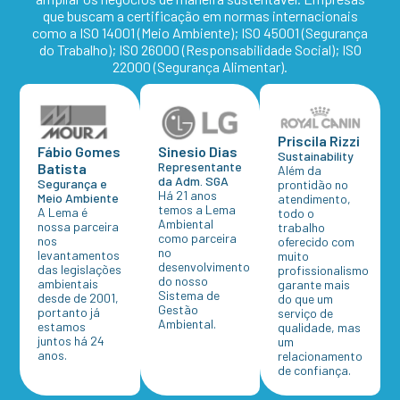
que buscam a certificação em normas internacionais
como a ISO 14001 (Meio Ambiente); ISO 45001 (Segurança
do Trabalho); ISO 26000 (Responsabilidade Social); ISO
22000 (Segurança Alimentar).
Priscila Rizzi
Sinesio Dias
Fábio Gomes
Sustainability
Representante
Batista
Além da
da Adm. SGA
Segurança e
prontidão no
Há 21 anos
Meio Ambiente
atendimento,
temos a Lema
A Lema é
todo o
Ambiental
nossa parceira
trabalho
como parceira
nos
oferecido com
no
levantamentos
muito
desenvolvimento
das legislações
profissionalismo
do nosso
ambientais
garante mais
Sistema de
desde de 2001,
do que um
Gestão
portanto já
serviço de
Ambiental.
estamos
qualidade, mas
juntos há 24
um
anos.
relacionamento
de confiança.