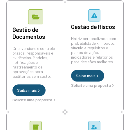
Gestão de Riscos
Gestão de
Documentos
Matriz personalizada com
probabilidade x impacto,
vínculo a requisitos e
Crie, versione e controle
planos de ação,
prazos, responsáveis e
indicadores e relatórios
evidências. Modelos,
para decisões melhores.
notificações e
rastreamento de
aprovações para
Saiba mais
auditorias sem susto.
Solicite uma proposta
Saiba mais
Solicite uma proposta