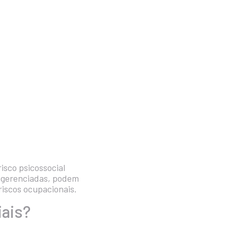
isco psicossocial
l gerenciadas, podem
riscos ocupacionais.
iais?