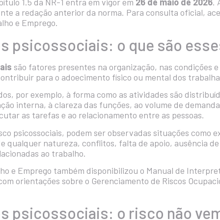
ítulo 1.5 da NR-1 entra em vigor em
26 de maio de 2026
.
te a redação anterior da norma. Para consulta oficial, ac
balho e Emprego
.
os psicossociais: o que são esse
ais
são fatores presentes na organização, nas condições e
ntribuir para o adoecimento físico ou mental dos trabalh
dos, por exemplo, à forma como as atividades são distribuíd
ção interna, à clareza das funções, ao volume de demandas
utar as tarefas e ao relacionamento entre as pessoas.
risco psicossociais, podem ser observadas situações como
de qualquer natureza, conflitos, falta de apoio, ausência de
lacionadas ao trabalho.
alho e Emprego também disponibilizou o
Manual de Interpre
 com orientações sobre o Gerenciamento de Riscos Ocupacio
os psicossociais: o risco não ve