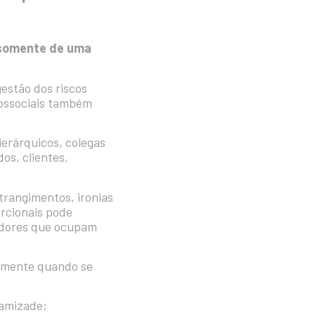
somente de uma
estão dos riscos
cossociais também
ierárquicos, colegas
os, clientes,
trangimentos, ironias
rcionais pode
hadores que ocupam
lmente quando se
 amizade;