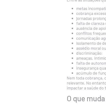
metas incompatív
cobrança excess
jornadas prolong
falta de clareza
ausência de apoi
conflitos freque
comunicação agr
isolamento de d
assédio moral ou
discriminação;
ameaças, intimi
falta de autonom
insegurança qu
acúmulo de fun
Nem toda cobrança, co
relevante. No entant
impactar a saúde do t
O que muda 