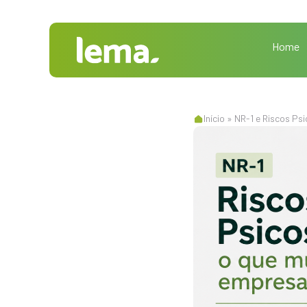
Home
Início
»
NR-1 e Riscos Ps