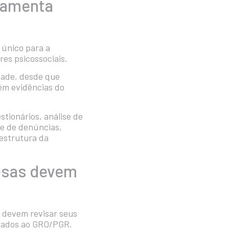
rramenta
 único para a
res psicossociais.
dade, desde que
ém evidências do
stionários, análise de
se de denúncias,
estrutura da
resas devem
 devem revisar seus
orados ao GRO/PGR.