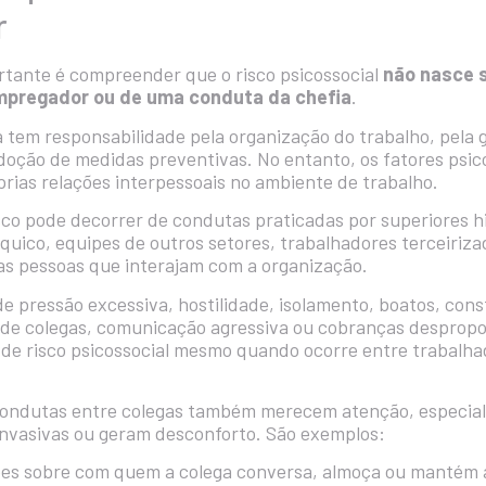
r
tante é compreender que o risco psicossocial
não nasce 
empregador ou de uma conduta da chefia
.
 tem responsabilidade pela organização do trabalho, pela g
adoção de medidas preventivas. No entanto, os fatores psi
rias relações interpessoais no ambiente de trabalho.
risco pode decorrer de condutas praticadas por superiores h
quico, equipes de outros setores, trabalhadores terceirizad
as pessoas que interajam com a organização.
e pressão excessiva, hostilidade, isolamento, boatos, cons
 de colegas, comunicação agressiva ou cobranças despropo
 de risco psicossocial mesmo quando ocorre entre trabal
condutas entre colegas também merecem atenção, especia
invasivas ou geram desconforto. São exemplos:
ões sobre com quem a colega conversa, almoça ou mantém