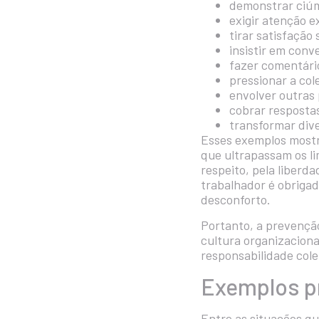
demonstrar ciúm
exigir atenção e
tirar satisfação
insistir em con
fazer comentári
pressionar a col
envolver outras 
cobrar resposta
transformar div
Esses exemplos most
que ultrapassam os li
respeito, pela liber
trabalhador é obrigad
desconforto.
Portanto, a prevenção
cultura organizacion
responsabilidade cole
Exemplos pr
Entre as situações q