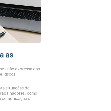
a as
nclusão expressa dos
e Riscos
ara situações do
trabalhadores, como
de comunicação e