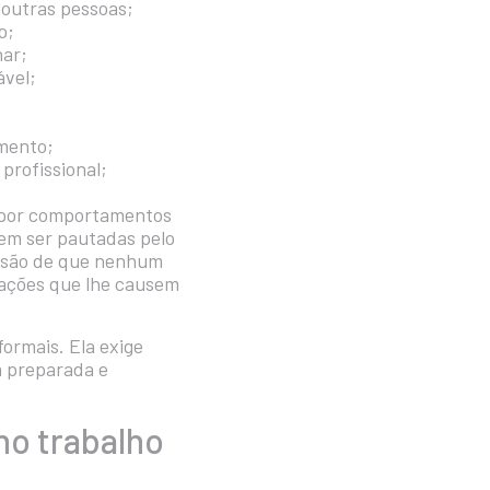
 outras pessoas;
o;
har;
ável;
amento;
profissional;
 por comportamentos
vem ser pautadas pelo
ensão de que nenhum
rações que lhe causem
formais. Ela exige
a preparada e
no trabalho