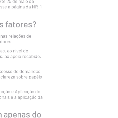
 Até 25 de maio de
esse a
página da NR-1
s fatores?
 nas relações de
adores.
as, ao nível de
, ao apoio recebido,
 excesso de demandas
 clareza sobre papéis
tação e Aplicação do
nais e a aplicação da
m apenas do