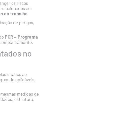
nger os riscos
s relacionados aos
os ao trabalho
.
icação de perigos,
 do
PGR – Programa
e acompanhamento.
atados no
elacionados ao
quando aplicáveis,
as mesmas medidas de
idades, estrutura,