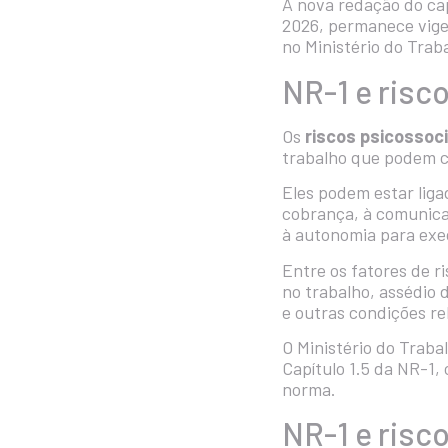
A nova redação do cap
2026, permanece vigen
no Ministério do Tra
NR-1 e risc
Os
riscos psicossoci
trabalho que podem co
Eles podem estar liga
cobrança, à comunica
à autonomia para exec
Entre os fatores de 
no trabalho, assédio 
e outras condições re
O Ministério do Trab
Capítulo 1.5 da NR-1
,
norma.
NR-1 e risc