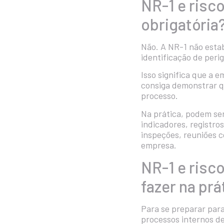
NR-1 e risc
obrigatória
Não. A NR-1 não esta
identificação de perig
Isso significa que a
consiga demonstrar q
processo.
Na prática, podem ser
indicadores, registro
inspeções, reuniões 
empresa.
NR-1 e risc
fazer na prá
Para se preparar par
processos internos de