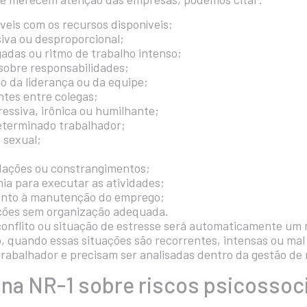
eis com os recursos disponíveis;
iva ou desproporcional;
adas ou ritmo de trabalho intenso;
 sobre responsabilidades;
o da liderança ou da equipe;
ntes entre colegas;
essiva, irônica ou humilhante;
eterminado trabalhador;
 sexual;
dações ou constrangimentos;
ia para executar as atividades;
anto à manutenção do emprego;
ções sem organização adequada.
nflito ou situação de estresse será automaticamente um r
o, quando essas situações são recorrentes, intensas ou ma
rabalhador e precisam ser analisadas dentro da gestão de 
na NR-1 sobre riscos psicossoc