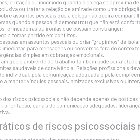
es, irritação ou incômodo quando a colega se aproxima de
xclusiva ou tratar a relação de amizade como uma obrigaçã
 sobre assuntos pessoais que a colega não queira compartil
versas quando a pessoa já demonstrou que não está confort
os, brincadeiras ou ironias que possam constranger;
ega a tomar partido em conflitos;
pessoas em assuntos pessoais ou criar “grupinhos” de isol
s imediatas para mensagens ou conversas fora do contexto 
ergências simples em cobranças emocionais.
ram que o ambiente de trabalho também pode ser afetado
mites saudáveis de convivência. Relações profissionais de
dade individual, pela comunicação adequada e pela compre
o a manter vínculos pessoais, amizades exclusivas ou inte
 dos riscos psicossociais não depende apenas de políticas 
al, orientação, canais de comunicação adequados, lideranç
tiva.
áticos de riscos psicossociais 
ue merecem atenção das empresas, podemos citar: