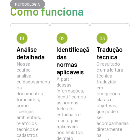
METODOLOGIA
Como funciona
Análise
Identificação
Tradução
detalhada
das
técnica
Nossa
normas
O resultado
equipe
é uma leitura
aplicáveis
analisa
técnica
A partir
cuidadosamente
traduzida
dessas
os
em
informações,
documentos
obrigações
identificamos
fornecidos,
claras e
as normas
como
objetivas,
federais,
licenças
que podem
estaduais e
ambientais,
ser
municipais
relatórios
acompanhadas
aplicáveis
técnicos e
diretamente
nos âmbitos
cadastros
na
de meio