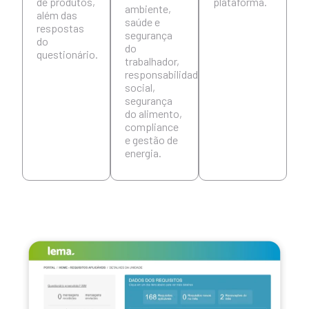
de produtos,
plataforma.
ambiente,
além das
saúde e
respostas
segurança
do
do
questionário.
trabalhador,
responsabilidade
social,
segurança
do alimento,
compliance
e gestão de
energia.