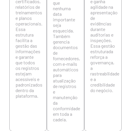
certificados,
e ganha
que
relatórios de
agilidade na
nenhuma
treinamentos
apresentação
data
e planos
de
importante
operacionais.
evidências
seja
Essa
durante
esquecida.
estrutura
auditorias e
Também
facilita a
inspeções.
gerencia
gestão das
Essa gestão
documentos
informações
estruturada
de
e garante
reforça a
fornecedores,
que todos
governança,
com e-mails
os registros
a
automáticos
estejam
rastreabilidade
para
acessíveis e
e a
atualização
padronizados
credibilidade
de registros
dentro da
do negócio.
e
plataforma.
manutenção
da
conformidade
em toda a
cadeia.