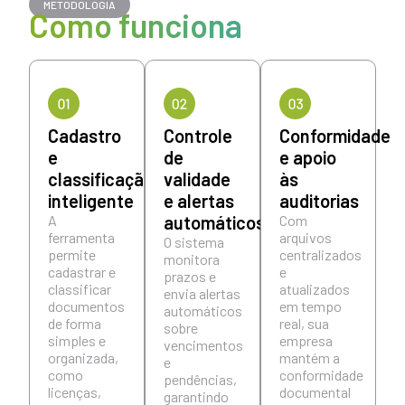
METODOLOGIA
Como funciona
Cadastro
Controle
⁠Conformidade
e
de
e apoio
classificação
validade
às
inteligente
e alertas
auditorias
A
automáticos
Com
ferramenta
arquivos
O sistema
permite
centralizados
monitora
cadastrar e
e
prazos e
classificar
atualizados
envia alertas
documentos
em tempo
automáticos
de forma
real, sua
sobre
simples e
empresa
vencimentos
organizada,
mantém a
e
como
conformidade
pendências,
licenças,
documental
garantindo